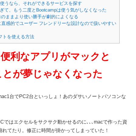
cで使うなら、それができるサービスを探す
ら快適すぎて、もう二度とBootcampは使う気がしなくなった
cのままより使い勝手が劇的によくなる
直感的でユーザー フレンドリーな設計なので扱いやすい
ソフトを使える方法
な便利なアプリがマックと
うことが夢じゃなくなった
ac1台でPC2台といっしょ！あのダサいノートパソコンな
Cではエクセルをサクサク動かせるのに､､､macで作った資
崩れてたり。修正に時間が掛かってしまっていた！