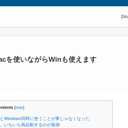
【M
Macを使いながらWinも使えます
ntents
[
hide
]
Windows同時に使うことが夢じゃなくなった
るけど、いちいち再起動するのが面倒