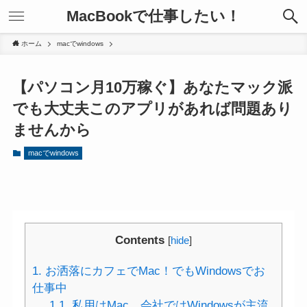
MacBookで仕事したい！
ホーム
macでwindows
【パソコン月10万稼ぐ】あなたマック派
でも大丈夫このアプリがあれば問題あり
ませんから
macでwindows
Contents
[
hide
]
1.
お洒落にカフェでMac！でもWindowsでお
仕事中
1.1.
私用はMac、会社ではWindowsが主流