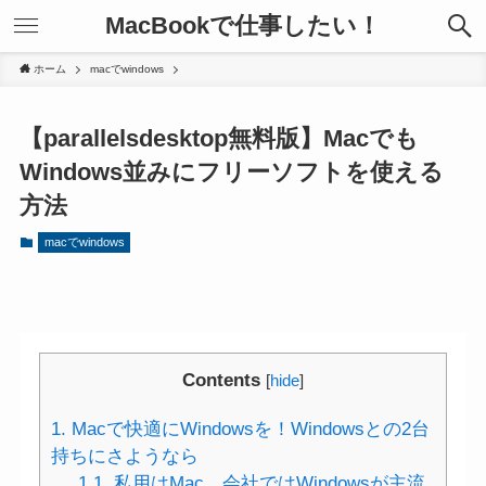
MacBookで仕事したい！
ホーム
macでwindows
【parallelsdesktop無料版】Macでも
Windows並みにフリーソフトを使える
方法
macでwindows
Contents
[
hide
]
1.
Macで快適にWindowsを！Windowsとの2台
持ちにさようなら
1.1.
私用はMac、会社ではWindowsが主流