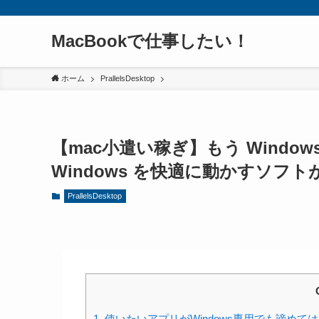
MacBookで仕事したい！
ホーム
PrallelsDesktop
【mac小遣い稼ぎ】もう Window
Windows を快適に動かすソフ
PrallelsDesktop
1.
使いたいアプリがWindows専用でも諦め